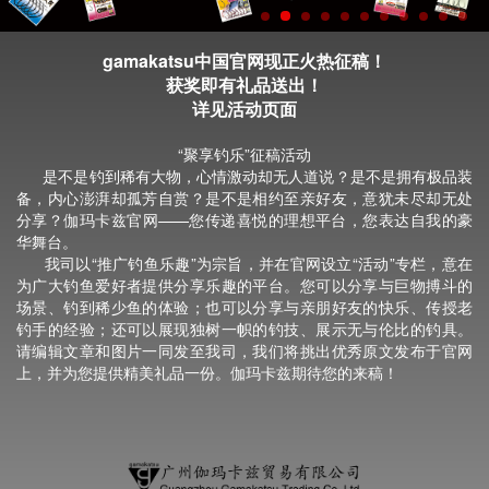
gamakatsu中国官网现正火热征稿！
获奖即有礼品送出！
详见活动页面
“聚享钓乐
”征稿活动
是不是钓到稀有大物，心情激动却无人道说？是不是拥有极品装
备，内心澎湃却孤芳自赏？是不是相约至亲好友，意犹未尽却无处
分享？伽玛卡兹官网——您传递喜悦的理想平台，您表达自我的豪
华舞台。
我司以“推广钓鱼乐趣”为宗旨，并在官网设立“活动”专栏，意在
为广大钓鱼爱好者提供分享乐趣的平台。您可以分享与巨物搏斗的
场景、钓到稀少鱼的体验；也可以分享与亲朋好友的快乐、传授老
钓手的经验；还可以展现独树一帜的钓技、展示无与伦比的钓具。
请编辑文章和图片一同发至我司，我们将挑出优秀原文发布于官网
上，并为您提供精美礼品一份。伽玛卡兹期待您的来稿！